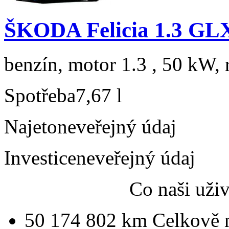
ŠKODA Felicia 1.3 GL
benzín, motor 1.3 , 50 kW, 
Spotřeba
7,67 l
Najeto
neveřejný údaj
Investice
neveřejný údaj
Co naši uži
50 174 802 km
Celkově 