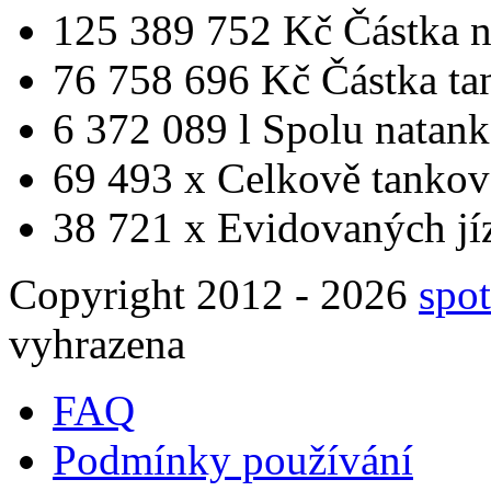
125 389 752 Kč
Částka 
76 758 696 Kč
Částka ta
6 372 089 l
Spolu natan
69 493 x
Celkově tankov
38 721 x
Evidovaných jí
Copyright 2012 - 2026
spot
vyhrazena
FAQ
Podmínky používání