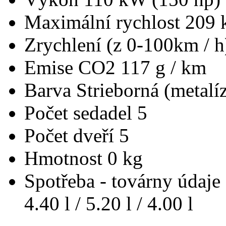
Maximální rychlost
209 
Zrychlení (z 0-100km / 
Emise CO2
117 g / km
Barva
Strieborná (metalí
Počet sedadel
5
Počet dveří
5
Hmotnost
0 kg
Spotřeba - továrny údaje
4.40 l / 5.20 l / 4.00 l