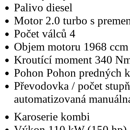
Palivo
diesel
Motor
2.0 turbo s preme
Počet válců
4
Objem motoru
1968 ccm
Kroutící moment
340 N
Pohon
Pohon predných k
Převodovka / počet stup
automatizovaná manuálna
Karoserie
kombi
Výkon
110 kW (150 hp)