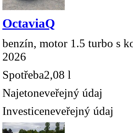
OctaviaQ
benzín, motor 1.5 turbo s k
2026
Spotřeba
2,08 l
Najeto
neveřejný údaj
Investice
neveřejný údaj