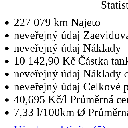
Statis
227 079 km
Najeto
neveřejný údaj
Zaevidova
neveřejný údaj
Náklady
10 142,90 Kč
Částka tan
neveřejný údaj
Náklady 
neveřejný údaj
Celkové 
40,695 Kč/l
Průměrná ce
7,33 l/100km
Ø Průměrná