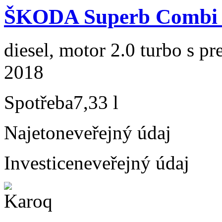
ŠKODA Superb Combi 2
diesel, motor 2.0 turbo s p
2018
Spotřeba
7,33 l
Najeto
neveřejný údaj
Investice
neveřejný údaj