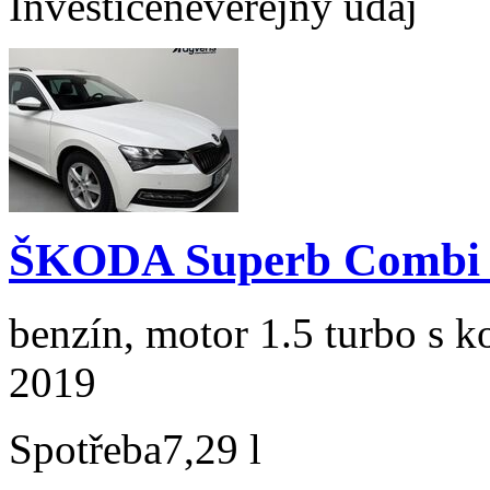
Investice
neveřejný údaj
ŠKODA Superb Combi 1
benzín, motor 1.5 turbo s k
2019
Spotřeba
7,29 l