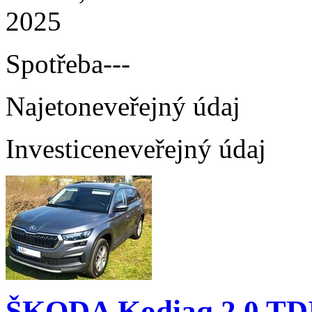
2025
Spotřeba
---
Najeto
neveřejný údaj
Investice
neveřejný údaj
ŠKODA Kodiaq 2.0 TD