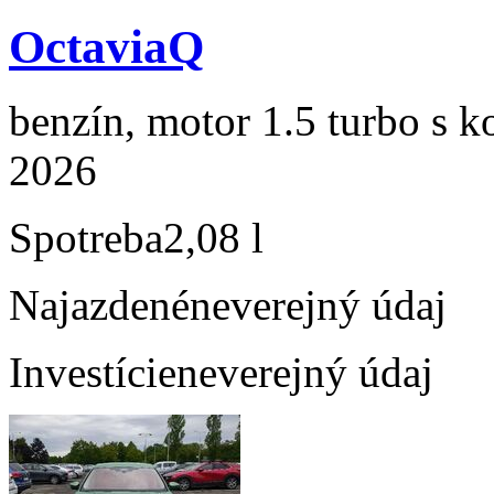
OctaviaQ
benzín, motor 1.5 turbo s k
2026
Spotreba
2,08 l
Najazdené
neverejný údaj
Investície
neverejný údaj