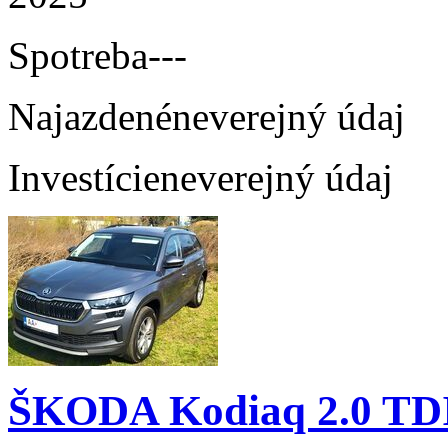
Spotreba
---
Najazdené
neverejný údaj
Investície
neverejný údaj
ŠKODA Kodiaq 2.0 TD