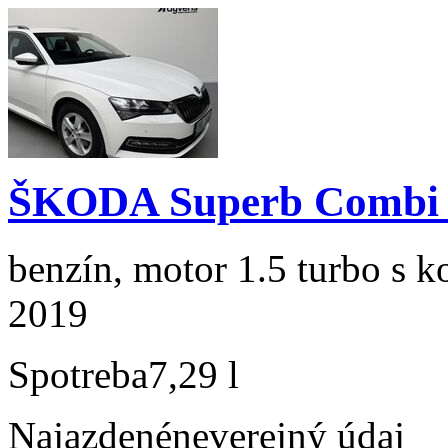
ŠKODA Superb Combi 1
benzín, motor 1.5 turbo s k
2019
Spotreba
7,29 l
Najazdené
neverejný údaj