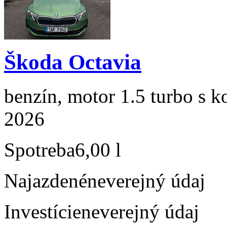
Škoda Octavia
benzín, motor 1.5 turbo s k
2026
Spotreba
6,00 l
Najazdené
neverejný údaj
Investície
neverejný údaj