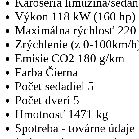
Karoséria
limuzína/sedan
Výkon
118 kW (160 hp)
Maximálna rýchlosť
220
Zrýchlenie (z 0-100km/h
Emisie CO2
180 g/km
Farba
Čierna
Počet sedadiel
5
Počet dverí
5
Hmotnosť
1471 kg
Spotreba - továrne údaje