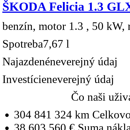
ŠKODA Felicia 1.3 GL
benzín, motor 1.3 , 50 kW, 
Spotreba
7,67 l
Najazdené
neverejný údaj
Investície
neverejný údaj
Čo naši uživ
304 841 324 km
Celkovo
38 603 560 €
Suma nákl