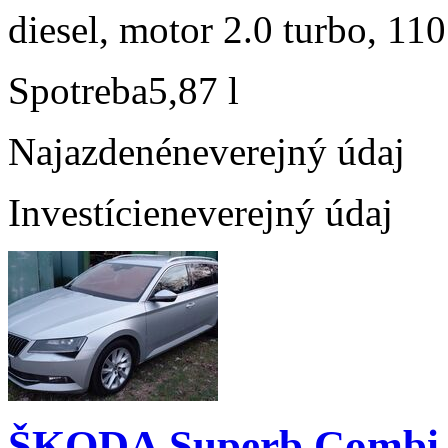
diesel, motor 2.0 turbo, 110
Spotreba
5,87 l
Najazdené
neverejný údaj
Investície
neverejný údaj
ŠKODA Superb Combi 2