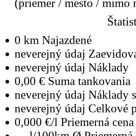
(priemer / mesto / mimo
Štatis
0 km
Najazdené
neverejný údaj
Zaevidov
neverejný údaj
Náklady
0,00 €
Suma tankovania
neverejný údaj
Náklady 
neverejný údaj
Celkové 
0,000 €/l
Priemerná cena 
--- l/100km
Ø Priemerná 