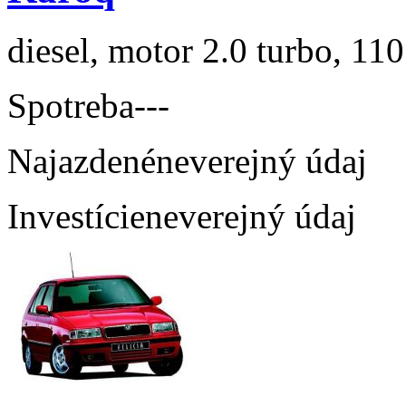
diesel, motor 2.0 turbo, 110
Spotreba
---
Najazdené
neverejný údaj
Investície
neverejný údaj