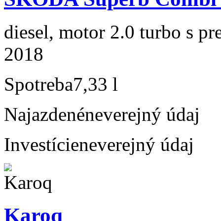
diesel, motor 2.0 turbo s p
2018
Spotreba
7,33 l
Najazdené
neverejný údaj
Investície
neverejný údaj
Karoq