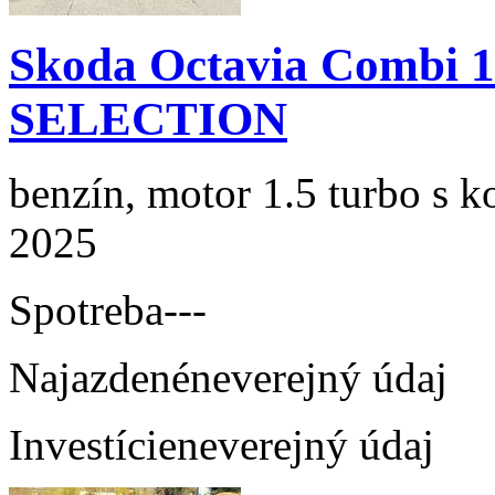
Skoda Octavia Combi 
SELECTION
benzín, motor 1.5 turbo s k
2025
Spotreba
---
Najazdené
neverejný údaj
Investície
neverejný údaj