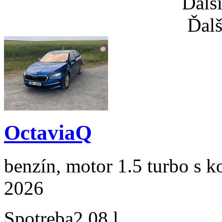
Ďalš
Ďalš
OctaviaQ
benzín, motor 1.5 turbo s k
2026
Spotreba
2,08 l