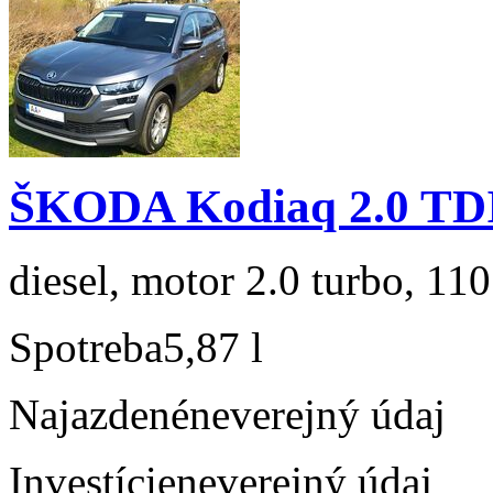
ŠKODA Kodiaq 2.0 TD
diesel, motor 2.0 turbo, 110
Spotreba
5,87 l
Najazdené
neverejný údaj
Investície
neverejný údaj