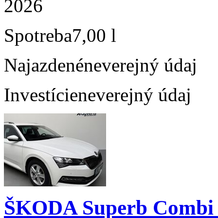
2026
Spotreba
7,00 l
Najazdené
neverejný údaj
Investície
neverejný údaj
ŠKODA Superb Combi 1