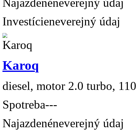
Najazdené
neverejný údaj
Investície
neverejný údaj
Karoq
diesel, motor 2.0 turbo, 110
Spotreba
---
Najazdené
neverejný údaj