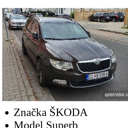
Značka
ŠKODA
Model
Superb