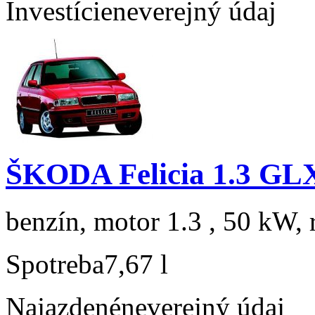
Investície
neverejný údaj
ŠKODA Felicia 1.3 GL
benzín, motor 1.3 , 50 kW, 
Spotreba
7,67 l
Najazdené
neverejný údaj