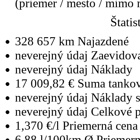
(priemer / mesto / mimo
Štatis
328 657 km
Najazdené
neverejný údaj
Zaevidov
neverejný údaj
Náklady
17 009,82 €
Suma tankov
neverejný údaj
Náklady 
neverejný údaj
Celkové 
1,370 €/l
Priemerná cena 
6,88 l/100km
Ø Priemern