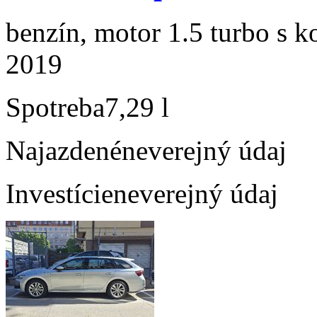
benzín, motor 1.5 turbo s k
2019
Spotreba
7,29 l
Najazdené
neverejný údaj
Investície
neverejný údaj