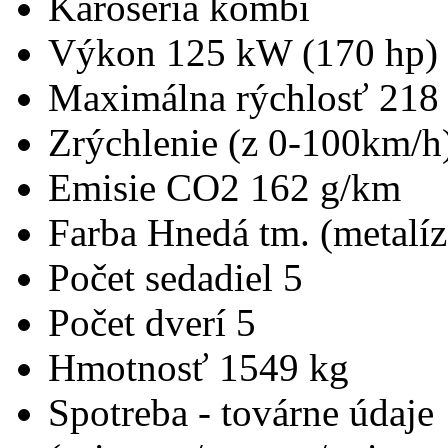
Karoséria
kombi
Výkon
125 kW (170 hp)
Maximálna rýchlosť
218
Zrýchlenie (z 0-100km/h
Emisie CO2
162 g/km
Farba
Hnedá tm. (metalíz
Počet sedadiel
5
Počet dverí
5
Hmotnosť
1549 kg
Spotreba - továrne údaje