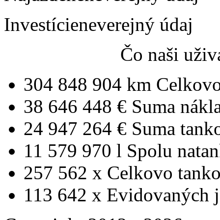
Investície
neverejný údaj
Čo naši uživ
304 848 904 km
Celkovo
38 646 448 €
Suma nákl
24 947 264 €
Suma tank
11 579 970 l
Spolu nata
257 562 x
Celkovo tanko
113 642 x
Evidovaných j